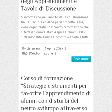
degli Apprendimenti e
Tavolo di Discussione
Si informa che, nell’ambito della collaborazione
tra CTS, scuola ed AUSL per il progetto IPDA,
viene organizzato un incontro di formazione che
si terrà il giorno: Data: 14 aprile Orario: 17:00 –
19:00 Modalità: Online L’incontro è aperto a tutti…
By
ctsferrara
|
3 Aprile 2025
|
BES
,
DSA
,
Formazione
|
Read more
Corso di formazione
“Strategie e strumenti per
favorire l’apprendimento di
alunni con disturbi del
neuro sviluppo attraverso