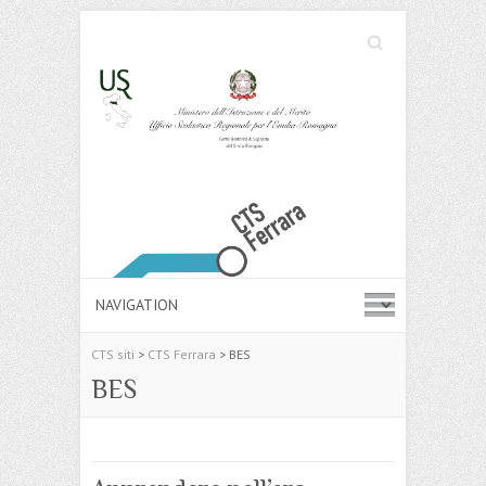
Cerca
Search
CTS siti
>
CTS Ferrara
>
BES
BES