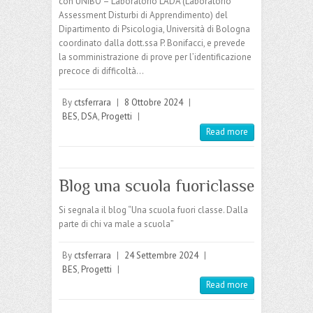
con UNIBO – Laboratorio LADA (Laboratorio
Assessment Disturbi di Apprendimento) del
Dipartimento di Psicologia, Università di Bologna
coordinato dalla dott.ssa P. Bonifacci, e prevede
la somministrazione di prove per l’identificazione
precoce di difficoltà…
By
ctsferrara
|
8 Ottobre 2024
|
BES
,
DSA
,
Progetti
|
Read more
Blog una scuola fuoriclasse
Si segnala il blog “Una scuola fuori classe. Dalla
parte di chi va male a scuola”
By
ctsferrara
|
24 Settembre 2024
|
BES
,
Progetti
|
Read more