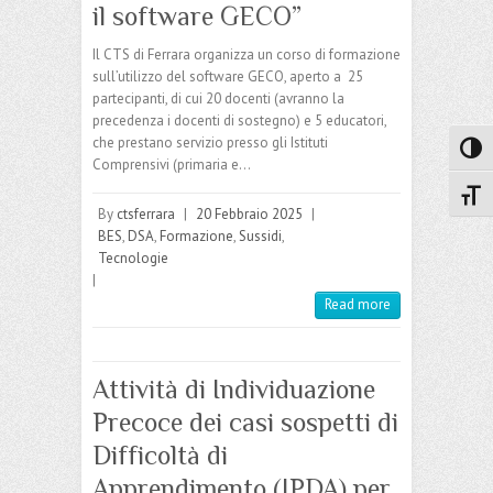
il software GECO”
Il CTS di Ferrara organizza un corso di formazione
sull’utilizzo del software GECO, aperto a 25
partecipanti, di cui 20 docenti (avranno la
precedenza i docenti di sostegno) e 5 educatori,
che prestano servizio presso gli Istituti
Attiva
Comprensivi (primaria e…
Attiv
By
ctsferrara
|
20 Febbraio 2025
|
BES
,
DSA
,
Formazione
,
Sussidi
,
Tecnologie
|
Read more
Attività di Individuazione
Precoce dei casi sospetti di
Difficoltà di
Apprendimento (IPDA) per