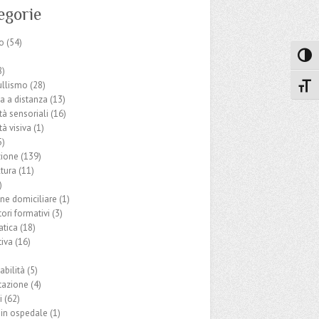
egorie
o
(54)
Attiva
8)
ullismo
(28)
Attiv
ca a distanza
(13)
ità sensoriali
(16)
tà visiva
(1)
5)
ione
(139)
ltura
(11)
)
one domiciliare
(1)
ori formativi
(3)
tica
(18)
iva
(16)
abilità
(5)
tazione
(4)
i
(62)
 in ospedale
(1)