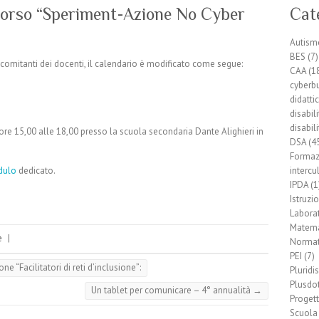
 corso “Speriment-Azione No Cyber
Cat
Autism
BES
(7)
ncomitanti dei docenti, il calendario è modificato come segue:
CAA
(1
cyberb
didatti
disabil
disabili
 ore 15,00 alle 18,00 presso la scuola secondaria Dante Alighieri in
DSA
(4
Formaz
dulo
dedicato.
intercu
IPDA
(1
Istruzi
Laborat
Matema
e
|
Normat
PEI
(7)
 “Facilitatori di reti d’inclusione”:
Pluridis
Plusdo
Un tablet per comunicare – 4° annualità
→
Progett
Scuola