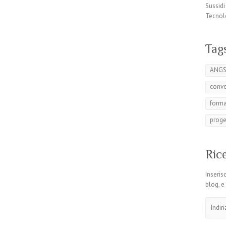
Sussidi
Tecnol
Tag
ANG
conv
form
proge
Rice
Inserisc
blog, e
Indirizz
email