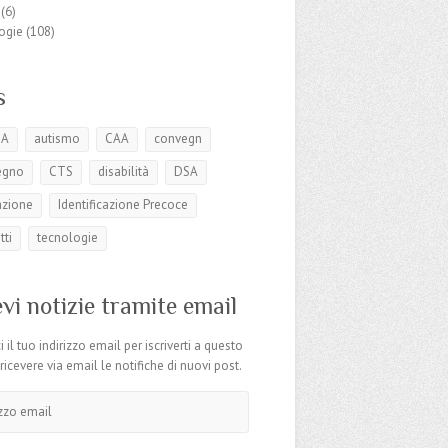
(6)
ogie
(108)
s
SA
autismo
CAA
convegn
egno
CTS
disabilità
DSA
azione
Identificazione Precoce
tti
tecnologie
vi notizie tramite email
i il tuo indirizzo email per iscriverti a questo
 ricevere via email le notifiche di nuovi post.
o