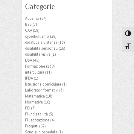
Categorie
Autismo
(54)
BES
(7)
CAA
(18)
Attiva
cyberbullismo
(28)
didattica a distanza
(13)
Attiv
disabilità sensoriali
(16)
disabilità visiva
(1)
DSA
(45)
Formazione
(139)
intercultura
(11)
IPDA
(1)
Istruzione domiciliare
(1)
Laboratori formativi
(3)
Matematica
(18)
Normativa
(16)
PEI
(7)
Pluridisabilità
(5)
Plusdotazione
(4)
Progetti
(62)
Scuola in ospedale
(1)