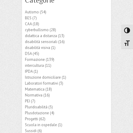
Categorie
Autismo
(54)
BES
(7)
CAA
(18)
cyberbullismo
(28)
Attiva
didattica a distanza
(13)
disabilità sensoriali
(16)
Attiv
disabilità visiva
(1)
DSA
(45)
Formazione
(139)
intercultura
(11)
IPDA
(1)
Istruzione domiciliare
(1)
Laboratori formativi
(3)
Matematica
(18)
Normativa
(16)
PEI
(7)
Pluridisabilità
(5)
Plusdotazione
(4)
Progetti
(62)
Scuola in ospedale
(1)
Sussidi
(6)