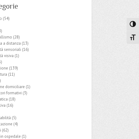
egorie
o
(54)
Attiva
8)
ullismo
(28)
Attiv
ca a distanza
(13)
ità sensoriali
(16)
tà visiva
(1)
5)
ione
(139)
ltura
(11)
)
one domiciliare
(1)
ori formativi
(3)
tica
(18)
iva
(16)
abilità
(5)
tazione
(4)
i
(62)
 in ospedale
(1)