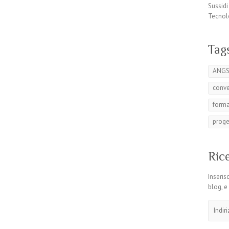
Sussidi
Tecnol
Tag
ANG
conv
form
proge
Rice
Inserisc
blog, e
Indirizz
email