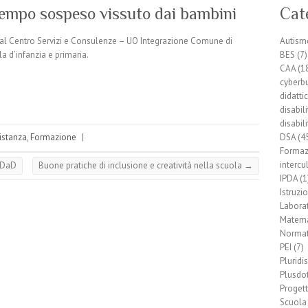
l tempo sospeso vissuto dai bambini
Cat
dal Centro Servizi e Consulenze – UO Integrazione Comune di
Autism
a d’infanzia e primaria.
BES
(7)
CAA
(1
cyberb
didatti
disabil
disabili
distanza
,
Formazione
|
DSA
(4
Formaz
intercu
a DaD
Buone pratiche di inclusione e creatività nella scuola
→
IPDA
(1
Istruzi
Laborat
Matema
Normat
PEI
(7)
Pluridis
Plusdo
Progett
Scuola