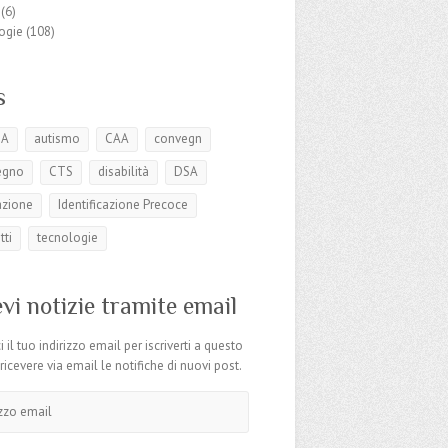
(6)
ogie
(108)
s
SA
autismo
CAA
convegn
egno
CTS
disabilità
DSA
azione
Identificazione Precoce
tti
tecnologie
vi notizie tramite email
i il tuo indirizzo email per iscriverti a questo
 ricevere via email le notifiche di nuovi post.
o