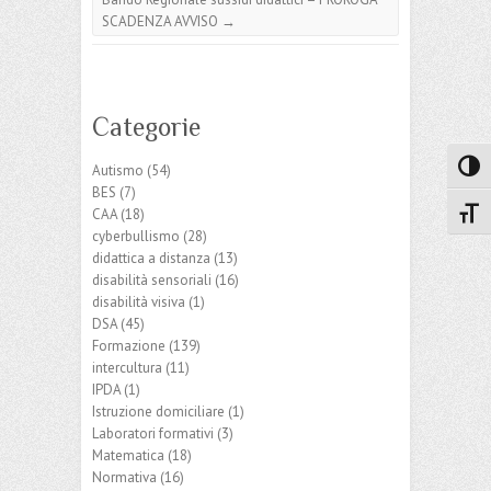
SCADENZA AVVISO
→
Categorie
Attiva
Autismo
(54)
BES
(7)
CAA
(18)
Attiv
cyberbullismo
(28)
didattica a distanza
(13)
disabilità sensoriali
(16)
disabilità visiva
(1)
DSA
(45)
Formazione
(139)
intercultura
(11)
IPDA
(1)
Istruzione domiciliare
(1)
Laboratori formativi
(3)
Matematica
(18)
Normativa
(16)