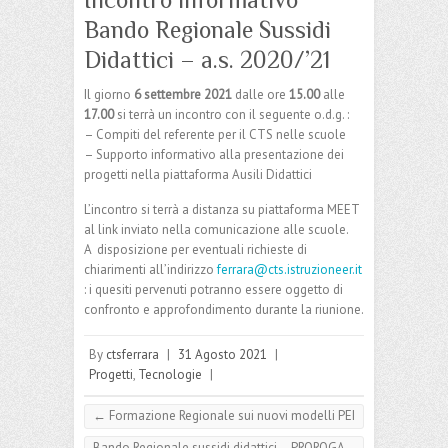
Bando Regionale Sussidi
Didattici – a.s. 2020/’21
Il giorno
6 settembre 2021
dalle ore
15.00
alle
17.00
si terrà un incontro con il seguente o.d.g. :
– Compiti del referente per il CTS nelle scuole
– Supporto informativo alla presentazione dei
progetti nella piattaforma Ausili Didattici
L’incontro si terrà a distanza su piattaforma MEET
al link inviato nella comunicazione alle scuole.
A disposizione per eventuali richieste di
chiarimenti all’indirizzo
ferrara@cts.istruzioneer.it
: i quesiti pervenuti potranno essere oggetto di
confronto e approfondimento durante la riunione.
By
ctsferrara
|
31 Agosto 2021
|
Progetti
,
Tecnologie
|
←
Formazione Regionale sui nuovi modelli PEI
Bando Regionale sussidi didattici – PROROGA