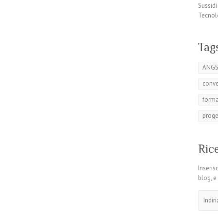
Sussidi
Tecnol
Tag
ANG
conv
form
proge
Rice
Inserisc
blog, e
Indirizz
email