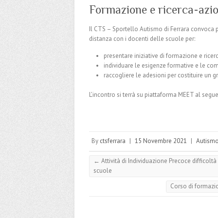
Formazione e ricerca-azi
Il CTS – Sportello Autismo di Ferrara convoca p
distanza con i docenti delle scuole per:
presentare iniziative di formazione e ricerc
individuare le esigenze formative e le co
raccogliere le adesioni per costituire un
L’incontro si terrà su piattaforma MEET al segu
By
ctsferrara
|
15 Novembre 2021
|
Autism
←
Attività di Individuazione Precoce difficolt
scuole
Corso di formaz