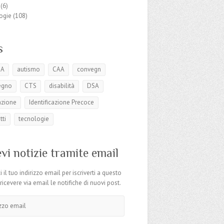
(6)
ogie
(108)
s
SA
autismo
CAA
convegn
egno
CTS
disabilità
DSA
azione
Identificazione Precoce
tti
tecnologie
vi notizie tramite email
i il tuo indirizzo email per iscriverti a questo
 ricevere via email le notifiche di nuovi post.
o