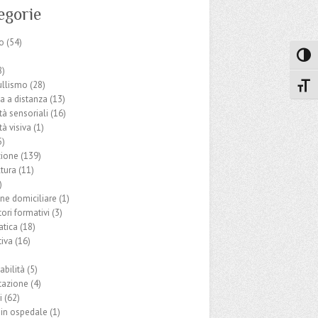
egorie
o
(54)
Attiva
8)
ullismo
(28)
Attiv
ca a distanza
(13)
ità sensoriali
(16)
tà visiva
(1)
5)
ione
(139)
ltura
(11)
)
one domiciliare
(1)
ori formativi
(3)
tica
(18)
iva
(16)
abilità
(5)
tazione
(4)
i
(62)
 in ospedale
(1)