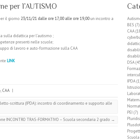
one per l’AUTISMO
Cat
er il giorno
23/11/21 dalle ore 17,00 alle ore 19,00
un incontro a
Autism
BES
(7)
CAA
(1
a sulla didattica per l’autismo ;
cyberb
mpetenze presenti nelle scuole;
didatti
 gruppo di lavoro e auto-formazione sulla CAA
disabil
disabili
ente
LINK
DSA
(4
Formaz
intercu
IPDA
(1
Istruzi
o
,
CAA
|
Laborat
Matema
à letto-scrittura (IPDA): incontro di coordinamento e supporto alle
Normat
PEI
(7)
Pluridis
ione INCONTRO TRAS-FORMATIVO – Scuola secondaria 2 grado
→
Plusdo
Progett
Scuola