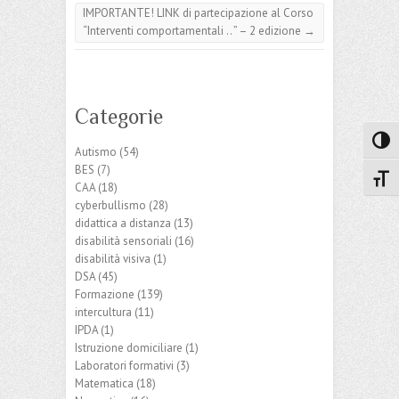
IMPORTANTE! LINK di partecipazione al Corso
“Interventi comportamentali .. ” – 2 edizione
→
Categorie
Attiva
Autismo
(54)
BES
(7)
Attiv
CAA
(18)
cyberbullismo
(28)
didattica a distanza
(13)
disabilità sensoriali
(16)
disabilità visiva
(1)
DSA
(45)
Formazione
(139)
intercultura
(11)
IPDA
(1)
Istruzione domiciliare
(1)
Laboratori formativi
(3)
Matematica
(18)