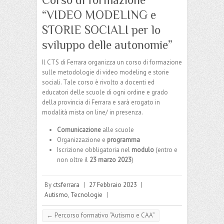
“VIDEO MODELING e
STORIE SOCIALI per lo
sviluppo delle autonomie”
Il CTS di Ferrara organizza un corso di formazione
sulle metodologie di video modeling e storie
sociali. Tale corso è rivolto a docenti ed
educatori delle scuole di ogni ordine e grado
della provincia di Ferrara e sarà erogato in
modalità mista on line/ in presenza.
Comunicazione
alle scuole
Organizzazione e
programma
Iscrizione obbligatoria nel
modulo
(entro e
non oltre il
23 marzo 2023
)
By
ctsferrara
|
27 Febbraio 2023
|
Autismo
,
Tecnologie
|
←
Percorso formativo “Autismo e CAA”