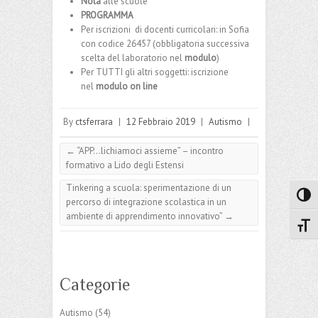
Nota
alle scuole
PROGRAMMA
Per iscrizioni di docenti curricolari: in Sofia
con codice 26457 (obbligatoria successiva
scelta del laboratorio nel
modulo
)
Per TUTTI gli altri soggetti: iscrizione
nel
modulo on line
By
ctsferrara
|
12 Febbraio 2019
|
Autismo
|
←
“APP…lichiamoci assieme” – incontro
formativo a Lido degli Estensi
Tinkering a scuola: sperimentazione di un
Attiva
percorso di integrazione scolastica in un
ambiente di apprendimento innovativo”
→
Attiv
Categorie
Autismo
(54)