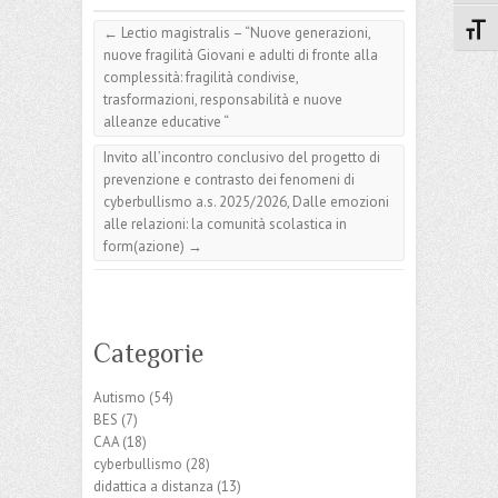
Attiv
←
Lectio magistralis – “Nuove generazioni,
nuove fragilità Giovani e adulti di fronte alla
complessità: fragilità condivise,
trasformazioni, responsabilità e nuove
alleanze educative “
Invito all’incontro conclusivo del progetto di
prevenzione e contrasto dei fenomeni di
cyberbullismo a.s. 2025/2026, Dalle emozioni
alle relazioni: la comunità scolastica in
form(azione)
→
Categorie
Autismo
(54)
BES
(7)
CAA
(18)
cyberbullismo
(28)
didattica a distanza
(13)